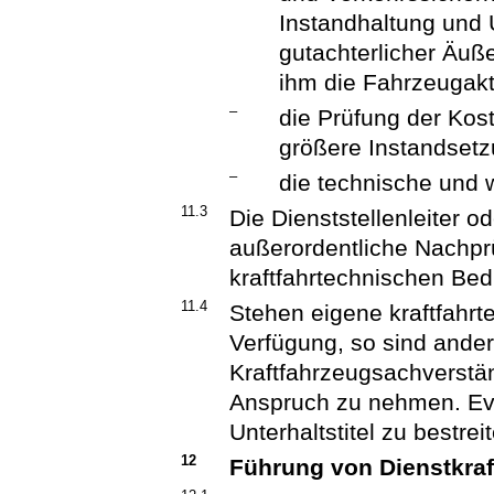
Instandhaltung und 
gutachterlicher Äuß
ihm die Fahrzeugakt
–
die Prüfung der Ko
größere Instandset
–
die technische und w
11.3
Die Dienststellenleiter o
außerordentliche Nachp
kraftfahrtechnischen Bed
11.4
Stehen eigene kraftfahrt
Verfügung, so sind ande
Kraftfahrzeugsachverstä
Anspruch zu nehmen. Eve
Unterhaltstitel zu bestrei
12
Führung von Dienstkra