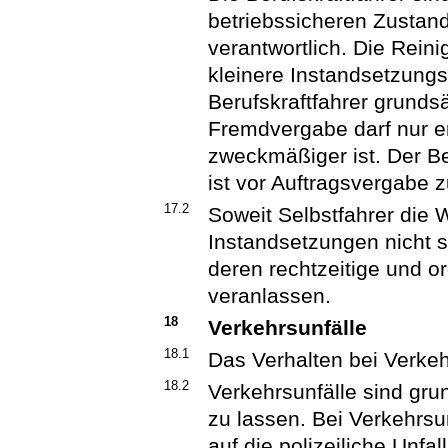
betriebssicheren Zustan
verantwortlich. Die Rein
kleinere Instandsetzung
Berufskraftfahrer grundsä
Fremdvergabe darf nur er
zweckmäßiger ist. Der Be
ist vor Auftragsvergabe z
17.2
Soweit Selbstfahrer die 
Instandsetzungen nicht 
deren rechtzeitige und
veranlassen.
18
Verkehrsunfälle
18.1
Das Verhalten bei Verkeh
18.2
Verkehrsunfälle sind gru
zu lassen. Bei Verkehrs
auf die polizeiliche Unf