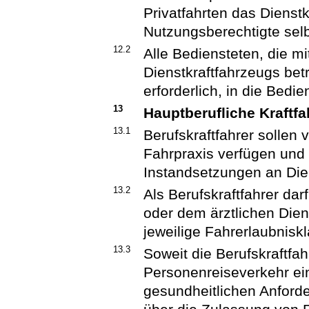
Privatfahrten das Dienstk
Nutzungsberechtigte selbs
12.2
Alle Bediensteten, die m
Dienstkraftfahrzeugs betr
erforderlich, in die Bed
13
Hauptberufliche Kraftfa
13.1
Berufskraftfahrer sollen 
Fahrpraxis verfügen und 
Instandsetzungen an Die
13.2
Als Berufskraftfahrer da
oder dem ärztlichen Dien
jeweilige Fahrerlaubniskla
13.3
Soweit die Berufskraftfa
Personenreiseverkehr eing
gesundheitlichen Anford