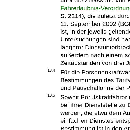
über die Zulassung von 
Fahrerlaubnis-Verordnun
S. 2214), die zuletzt du
11. September 2002 (BGB
ist, in der jeweils gelte
Untersuchungen sind nac
längerer Dienstunterbre
außerdem nach einem sch
Zeitabständen von drei J
13.4
Für die Personenkraftwag
Bestimmungen des Tarifve
und Pauschallöhne der P
13.5
Soweit Berufskraftfahrer n
bei ihrer Dienststelle z
werden, die etwa dem A
einfachen Dienstes ents
Bestimmung ist in den A