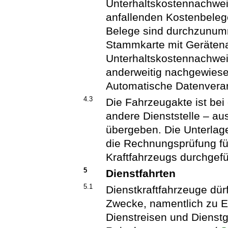
Unterhaltskostennachwei
anfallenden Kostenbelege
Belege sind durchzunumme
Stammkarte mit Geräten
Unterhaltskostennachwe
anderweitig nachgewiese
Automatische Datenverar
4.3
Die Fahrzeugakte ist be
andere Dienststelle – 
übergeben. Die Unterlag
die Rechnungsprüfung f
Kraftfahrzeugs durchgefüh
5
Dienstfahrten
5.1
Dienstkraftfahrzeuge dürf
Zwecke, namentlich zu Ei
Dienstreisen und Dienst