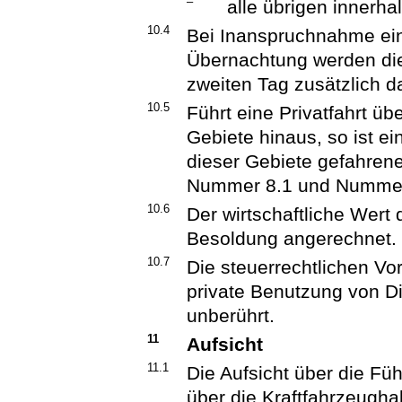
–
alle übrigen innerha
10.4
Bei Inanspruchnahme eine
Übernachtung werden di
zweiten Tag zusätzlich 
10.5
Führt eine Privatfahrt ü
Gebiete hinaus, so ist e
dieser Gebiete gefahrene
Nummer 8.1 und Nummer 
10.6
Der wirtschaftliche Wert d
Besoldung angerechnet.
10.7
Die steuerrechtlichen Vors
private Benutzung von Di
unberührt.
11
Aufsicht
11.1
Die Aufsicht über die Fü
über die Kraftfahrzeughal