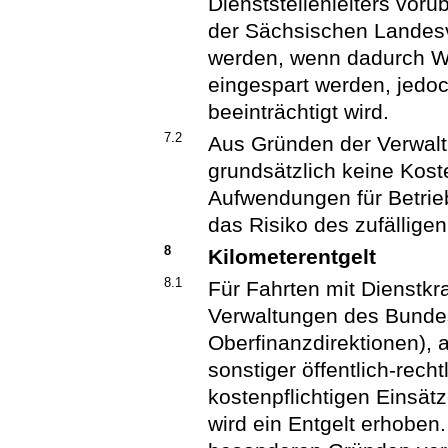
Dienststellenleiters vor
der Sächsischen Landesv
werden, wenn dadurch W
eingespart werden, jedoc
beeinträchtigt wird.
7.2
Aus Gründen der Verwalt
grundsätzlich keine Kost
Aufwendungen für Betriebs
das Risiko des zufällige
8
Kilometerentgelt
8.1
Für Fahrten mit Dienstkr
Verwaltungen des Bund
Oberfinanzdirektionen),
sonstiger öffentlich-rech
kostenpflichtigen Einsä
wird ein Entgelt erhoben