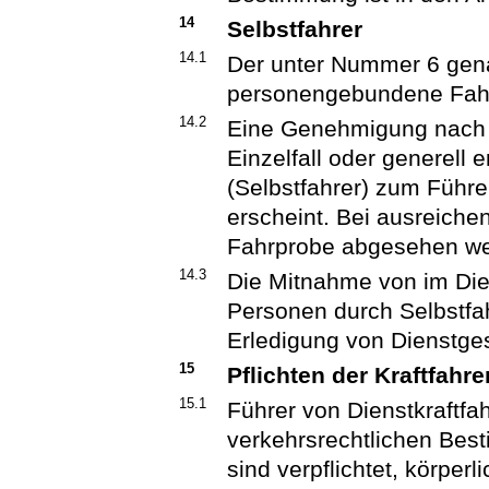
14
Selbstfahrer
14.1
Der unter Nummer 6 gena
personengebundene Fahr
14.2
Eine Genehmigung nach 
Einzelfall oder generell 
(Selbstfahrer) zum Führ
erscheint. Bei ausreiche
Fahrprobe abgesehen we
14.3
Die Mitnahme von im Die
Personen durch Selbstfahr
Erledigung von Dienstgesc
15
Pflichten der Kraftfahre
15.1
Führer von Dienstkraftf
verkehrsrechtlichen Best
sind verpflichtet, körper