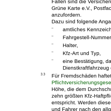
Fällen sind die Versich
Grüne Karte e.V., Postf
anzufordern.
Dazu sind folgende Anga
–
amtliches Kennzeic
–
Fahrgestell-Nummer
–
Halter,
–
Kfz-Art und Typ,
–
eine Bestätigung, d
Dienstkraftfahrzeug 
3.3
Für Fremdschäden hafte
Pflichtversicherungsgese
Höhe, die dem Durchschn
zehn größten Kfz-Haftpf
entspricht. Werden dies
und Fahrer nach den allg