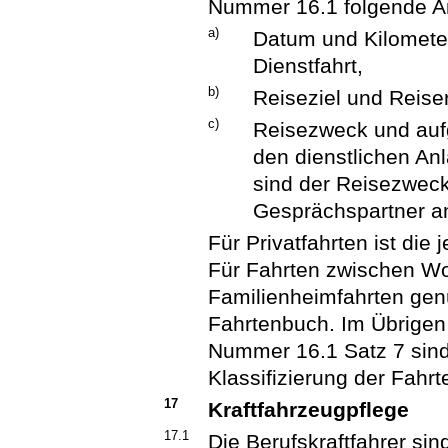
Nummer 16.1 folgende An
a)
Datum und Kilomete
Dienstfahrt,
b)
Reiseziel und Reise
c)
Reisezweck und aufg
den dienstlichen Anl
sind der Reisezwec
Gesprächspartner a
Für Privatfahrten ist di
Für Fahrten zwischen Wo
Familienheimfahrten genü
Fahrtenbuch. Im Übrigen
Nummer 16.1 Satz 7 sin
Klassifizierung der Fahrt
17
Kraftfahrzeugpflege
17.1
Die Berufskraftfahrer si