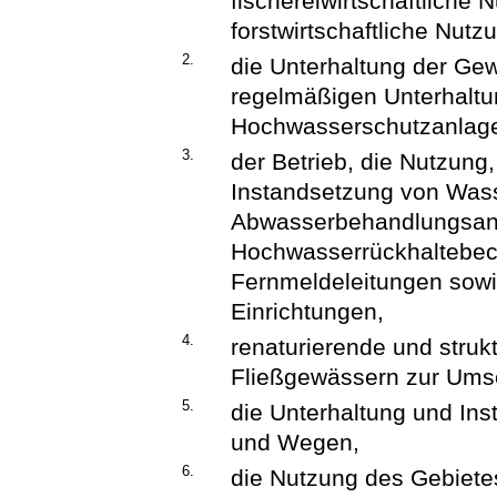
fischereiwirtschaftlich
forstwirtschaftliche Nutz
2.
die Unterhaltung der G
regelmäßigen Unterhaltu
Hochwasserschutzanlag
3.
der Betrieb, die Nutzung,
Instandsetzung von Was
Abwasserbehandlungsanl
Hochwasserrückhaltebec
Fernmeldeleitungen sow
Einrichtungen,
4.
renaturierende und str
Fließgewässern zur Umse
5.
die Unterhaltung und Ins
und Wegen,
6.
die Nutzung des Gebietes 