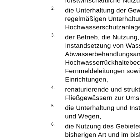
forstwirtschaftliche Nutz
2.
die Unterhaltung der G
regelmäßigen Unterhaltu
Hochwasserschutzanlag
3.
der Betrieb, die Nutzung,
Instandsetzung von Was
Abwasserbehandlungsanl
Hochwasserrückhaltebec
Fernmeldeleitungen sow
Einrichtungen,
4.
renaturierende und str
Fließgewässern zur Umse
5.
die Unterhaltung und Ins
und Wegen,
6.
die Nutzung des Gebietes 
bisherigen Art und im bi