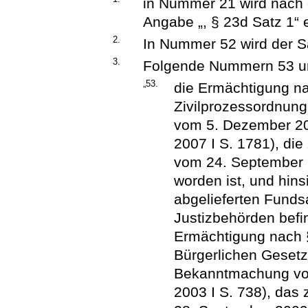
in Nummer 21 wird nach 
Angabe „, § 23d Satz 1“ 
2.
In Nummer 52 wird der Sa
3.
Folgende Nummern 53 un
„53.
die Ermächtigung na
Zivilprozessordnun
vom 5. Dezember 200
2007 I S. 1781), die
vom 24. September 2
worden ist, und hins
abgelieferten Funds
Justizbehörden befi
Ermächtigung nach §
Bürgerlichen Gesetz
Bekanntmachung vom
2003 I S. 738), das