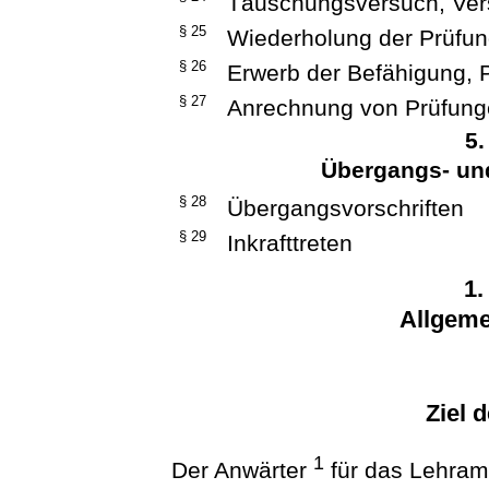
Täuschungsversuch, Ver
§ 25
Wiederholung der Prüfu
§ 26
Erwerb der Befähigung, 
§ 27
Anrechnung von Prüfun
5.
Übergangs- u
§ 28
Übergangsvorschriften
§ 29
Inkrafttreten
1.
Allgeme
Ziel 
1
Der Anwärter
für das Lehramt