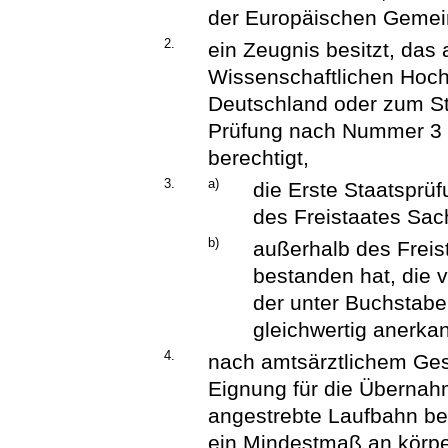
der Europäischen Gemein
2.
ein Zeugnis besitzt, das
Wissenschaftlichen Hoch
Deutschland oder zum St
Prüfung nach Nummer 3 B
berechtigt,
3.
a)
die Erste Staatsprüf
des Freistaates Sac
b)
außerhalb des Freis
bestanden hat, die v
der unter Buchstabe
gleichwertig anerka
4.
nach amtsärztlichem Ges
Eignung für die Übernah
angestrebte Laufbahn bes
ein Mindestmaß an körper