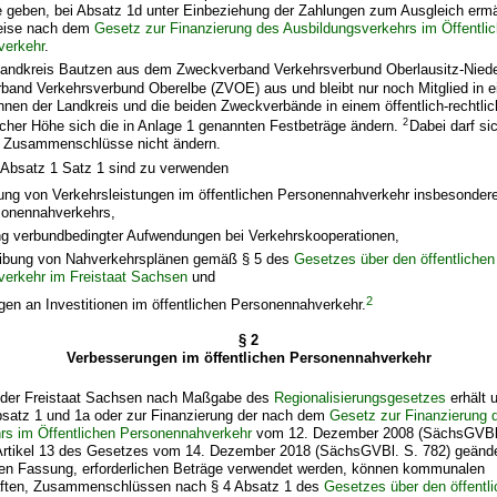
 geben, bei Absatz 1d unter Einbeziehung der Zahlungen zum Ausgleich ermä
weise nach dem
Gesetz zur Finanzierung des Ausbildungsverkehrs im Öffentli
verkehr
.
Landkreis Bautzen aus dem Zweckverband Verkehrsverbund Oberlausitz-Niede
and Verkehrsverbund Oberelbe (ZVOE) aus und bleibt nur noch Mitglied in 
en der Landkreis und die beiden Zweckverbände in einem öffentlich-rechtlic
2
lcher Höhe sich die in Anlage 1 genannten Festbeträge ändern.
Dabei darf s
r Zusammenschlüsse nicht ändern.
h Absatz 1 Satz 1 sind zu verwenden
rung von Verkehrsleistungen im öffentlichen Personennahverkehr insbesonder
onennahverkehrs,
g verbundbedingter Aufwendungen bei Verkehrskooperationen,
eibung von Nahverkehrsplänen gemäß § 5 des
Gesetzes über den öffentlichen
erkehr im Freistaat Sachsen
und
2
ngen an Investitionen im öffentlichen Personennahverkehr.
§ 2
Verbesserungen im öffentlichen Personennahverkehr
ie der Freistaat Sachsen nach Maßgabe des
Regionalisierungsgesetzes
erhält u
satz 1 und 1a oder zur Finanzierung der nach dem
Gesetz zur Finanzierung 
rs im Öffentlichen Personennahverkehr
vom 12. Dezember 2008 (SächsGVBl. 
 Artikel 13 des Gesetzes vom 14. Dezember 2018 (SächsGVBl. S. 782) geänder
nden Fassung, erforderlichen Beträge verwendet werden, können kommunalen
aften, Zusammenschlüssen nach § 4 Absatz 1 des
Gesetzes über den öffentl