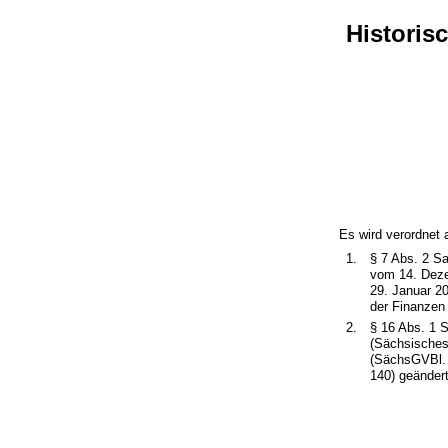
Historis
Es wird verordnet 
1.
§ 7 Abs. 2 S
vom 14. Deze
29. Januar 2
der Finanzen
2.
§ 16 Abs. 1 
(Sächsisches
(SächsGVBl. 
140) geändert