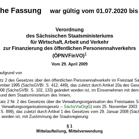
che Fassung
war gültig vom 01.07.2020 bis
Verordnung
des Sächsischen Staatsministeriums
für Wirtschaft, Arbeit und Verkehr
zur Finanzierung des öffentlichen Personennahverkehrs
1
(ÖPNVFinVO)
Vom 29. April 2009
aufgrund von
atz 2 des Gesetzes über den öffentlichen Personennahverkehr im Freistaat S
mber 1995 (SächsGVBl. S. 412, 449), das zuletzt durch Artikel 10a des Ge
008 (SächsGVBl. S. 102, 133) geändert worden ist, im Einvernehmen mit dem
 und dem Staatsministerium des Innern,
Satz 2 Nr. 2 des Gesetzes über die Verwaltungsorganisation des Freistaates 
 Verwaltungsorganisationsgesetz –
SächsVwOrgG
) vom 25. November 2003
S. 899), das zuletzt durch Artikel 1 des Gesetzes vom 29. Januar 2008 (Sä
 worden ist, mit Zustimmung der Staatsregierung:
§ 1
Mittelaufteilung, Mittelverwendung