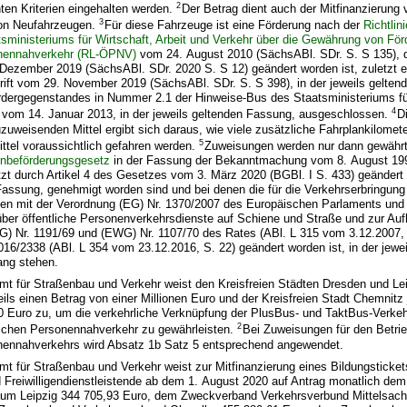
2
ten Kriterien eingehalten werden.
Der Betrag dient auch der Mitfinanzierun
3
von Neufahrzeugen.
Für diese Fahrzeuge ist eine Förderung nach der
Richtlin
ministeriums für Wirtschaft, Arbeit und Verkehr über die Gewährung von För
onennahverkehr (RL-ÖPNV)
vom 24. August 2010 (SächsABl. SDr. S. S 135), d
 Dezember 2019 (SächsABl. SDr. 2020 S. S 12) geändert worden ist, zuletzt en
ift vom 29. November 2019 (SächsABl. SDr. S. S 398), in der jeweils gelten
ergegenstandes in Nummer 2.1 der Hinweise-Bus des Staatsministeriums für
4
r vom 14. Januar 2013, in der jeweils geltenden Fassung, ausgeschlossen.
D
zuweisenden Mittel ergibt sich daraus, wie viele zusätzliche Fahrplankilomete
5
ttel voraussichtlich gefahren werden.
Zuweisungen werden nur dann gewährt,
nbeförderungsgesetz
in der Fassung der Bekanntmachung vom 8. August 199
tzt durch Artikel 4 des Gesetzes vom 3. März 2020 (BGBl. I S. 433) geändert w
Fassung, genehmigt worden sind und bei denen die für die Verkehrserbringung
gen mit der Verordnung (EG) Nr. 1370/2007 des Europäischen Parlaments un
über öffentliche Personenverkehrsdienste auf Schiene und Straße und zur Au
) Nr. 1191/69 und (EWG) Nr. 1107/70 des Rates (ABl. L 315 vom 3.12.2007, S
16/2338 (ABl. L 354 vom 23.12.2016, S. 22) geändert worden ist, in der jewe
ang stehen.
t für Straßenbau und Verkehr weist den Kreisfreien Städten Dresden und Lei
eils einen Betrag von einer Millionen Euro und der Kreisfreien Stadt Chemnitz 
0 Euro zu, um die verkehrliche Verknüpfung der PlusBus- und TaktBus-Verke
2
tlichen Personennahverkehr zu gewährleisten.
Bei Zuweisungen für den Betrie
onennahverkehrs wird Absatz 1b Satz 5 entsprechend angewendet.
t für Straßenbau und Verkehr weist zur Mitfinanzierung eines Bildungsticket
 Freiwilligendienstleistende ab dem 1. August 2020 auf Antrag monatlich de
um Leipzig 344 705,93 Euro, dem Zweckverband Verkehrsverbund Mittelsac