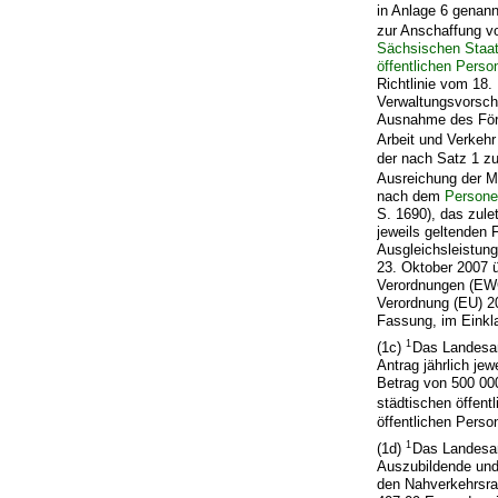
in Anlage 6 genann
zur Anschaffung 
Sächsischen Staats
öffentlichen Pers
Richtlinie vom 18.
Verwaltungsvorschr
Ausnahme des Förd
Arbeit und Verkeh
der nach Satz 1 zu
Ausreichung der Mi
nach dem
Persone
S. 1690), das zule
jeweils geltenden 
Ausgleichsleistun
23. Oktober 2007 
Verordnungen (EWG
Verordnung (EU) 20
Fassung, im Einkl
1
(1c)
Das Landesam
Antrag jährlich jew
Betrag von 500 00
städtischen öffen
öffentlichen Pers
1
(1d)
Das Landesam
Auszubildende und
den Nahverkehrsra