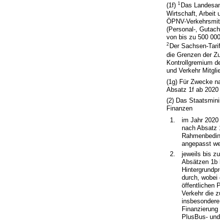
1
(1f)
Das Landesam
Wirtschaft, Arbeit
ÖPNV-Verkehrsmitt
(Personal-, Gutach
von bis zu 500 000
2
Der Sachsen-Tarif
die Grenzen der Z
Kontrollgremium der
und Verkehr Mitgli
(1g) Für Zwecke n
Absatz 1f ab 2020 
(2) Das Staatsmini
Finanzen
1.
im Jahr 2020
nach Absatz 
Rahmenbeding
angepasst we
2.
jeweils bis 
Absätzen 1b b
Hintergrundp
durch, wobei
öffentlichen 
Verkehr die z
insbesondere 
Finanzierung
PlusBus- und