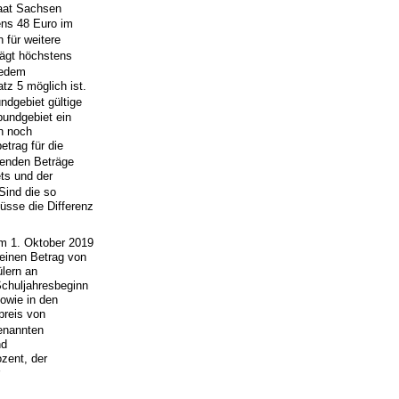
taat Sachsen
ens 48 Euro im
 für weitere
rägt höchstens
jedem
tz 5 möglich ist.
ndgebiet gültige
bundgebiet ein
n noch
trag für die
enden Beträge
ts und der
Sind die so
üsse die Differenz
m 1. Oktober 2019
 einen Betrag von
ülern an
chuljahresbeginn
owie in den
preis von
enannten
nd
zent, der
r