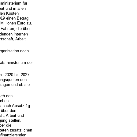
ministerium für
it und in allen
nden Kosten
019 einen Betrag
Millionen Euro zu.
 Fahrten, die über
ldenden internen
tschaft, Arbeit
rganisation nach
aatsministerium der
en 2020 bis 2027
rungsquoten den
ragen und ob sie
ach den
ichen
s nach Absatz 1g
 über den
ft, Arbeit und
ung stellen,
ber die
teten zusätzlichen
finanzierenden