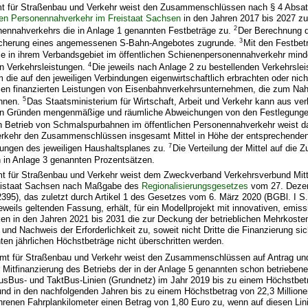
 für Straßenbau und Verkehr weist den Zusammenschlüssen nach § 4 Absa
chen Personennahverkehr im Freistaat Sachsen
in den Jahren 2017 bis 2027 zu
2
onennahverkehrs die in Anlage 1 genannten Festbeträge zu.
Der Berechnung d
3
sicherung eines angemessenen S-Bahn-Angebotes zugrunde.
Mit den Festbet
in ihrem Verbandsgebiet im öffentlichen Schienenpersonennahverkehr minde
4
n Verkehrsleistungen.
Die jeweils nach Anlage 2 zu bestellenden Verkehrsle
 die auf den jeweiligen Verbindungen eigenwirtschaftlich erbrachten oder nic
 finanzierten Leistungen von Eisenbahnverkehrsunternehmen, die zum Nahv
5
önnen.
Das Staatsministerium für Wirtschaft, Arbeit und Verkehr kann aus ver
hen Gründen mengenmäßige und räumliche Abweichungen von den Festlegunge
n Betrieb von Schmalspurbahnen im öffentlichen Personennahverkehr weist d
rkehr den Zusammenschlüssen insgesamt Mittel in Höhe der entsprechende
7
ngen des jeweiligen Haushaltsplanes zu.
Die Verteilung der Mittel auf di
n in Anlage 3 genannten Prozentsätzen.
t für Straßenbau und Verkehr weist dem Zweckverband Verkehrsverbund Mit
Freistaat Sachsen nach Maßgabe des
Regionalisierungsgesetzes
vom 27. Deze
2395), das zuletzt durch Artikel 1 des Gesetzes vom 6. März 2020 (BGBl. I S
jeweils geltenden Fassung, erhält, für ein Modellprojekt mit innovativen, emis
en in den Jahren 2021 bis 2031 die zur Deckung der betrieblichen Mehrkosten
und Nachweis der Erforderlichkeit zu, soweit nicht Dritte die Finanzierung sic
ten jährlichen Höchstbeträge nicht überschritten werden.
t für Straßenbau und Verkehr weist den Zusammenschlüssen auf Antrag un
ur Mitfinanzierung des Betriebs der in der Anlage 5 genannten schon betrieben
lusBus- und TaktBus-Linien (Grundnetz) im Jahr 2019 bis zu einem Höchstbe
und in den nachfolgenden Jahren bis zu einem Höchstbetrag von 22,3 Millionen
renen Fahrplankilometer einen Betrag von 1,80 Euro zu, wenn auf diesen Lin