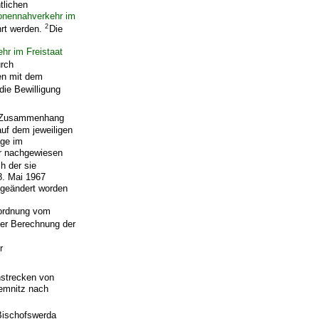
tlichen
sonennahverkehr im
2
hrt werden.
Die
s
hr im Freistaat
urch
men mit dem
die Bewilligung
m Zusammenhang
uf dem jeweiligen
age im
r nachgewiesen
h der sie
. Mai 1967
) geändert worden
rordnung vom
der Berechnung der
r
nstrecken von
emnitz nach
Bischofswerda