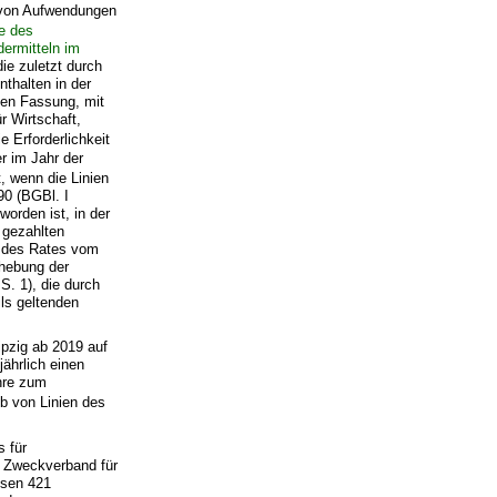
g von Aufwendungen
ie des
dermitteln im
ie zuletzt durch
thalten in der
den Fassung, mit
 Wirtschaft,
ie Erforderlichkeit
r im Jahr der
 wenn die Linien
0 (BGBl. I
orden ist, in der
 gezahlten
d des Rates vom
fhebung der
. 1), die durch
ils geltenden
pzig ab 2019 auf
jährlich einen
hre zum
b von Linien des
s für
m Zweckverband für
hsen 421