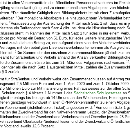
t ist in allen Verkehrsmitteln des öffentlichen Personennahverkehrs im Freis
zjährig verbundweit gültig und zu einem monatlichen Abgabepreis von höchst
5
ieten.
Die räumliche Gültigkeit des Bildungstickets ist mit einer Zukaufoption
6
eiterbar.
Der monatliche Abgabepreis je hinzugebuchtem Verbundgebiet bet
7
ment.
Voraussetzung der Ausreichung der Mittel nach Satz 1 ist, dass es in 
estens ein Tarifangebot nach Satz 4 gibt, bei dem die Hinzubuchung nach Sa
üssen steht im Rahmen der Mittel nach Satz 1 für jedes in nur einem Verbu
ticket pro Monat ein Betrag von 51 Euro, für jedes weitere hinzugebuchte Ver
o und zusätzlich ein Betrag zu, der aufgrund eines von den Verkehrsverbünde
ertrages mit den beteiligten Eisenbahnverkehrsunternehmen als Ausgleichsbe
9
hlen ist.
Die Summe der den einzelnen Zusammenschlüssen jährlich zusteh
esamt für Straßenbau und Verkehr anhand der Anzahl verkaufter Bildungsticke
10
die die Zusammenschlüsse bis zum 31. März des Folgejahres nachweisen.
e geringer als die nach Satz 1 ausgereichten Mittel, zahlen die Zusammenschl
 § 3 zurück.
t für Straßenbau und Verkehr weist den Zusammenschlüssen auf Antrag zu
insgesamt 2,5 Millionen Euro und zum 1. April 2020 und zum 1. Oktober 2020
2,5 Millionen Euro zur Mitfinanzierung eines Fahrausweises zu, der allen Sch
n Schulen nach § 4 Absatz 1 Nummer 1 des
Sächsischen Schulgesetzes
ab S
igkeit montags bis freitags ab 14 Uhr und an den Wochenenden, Feiertagen s
ferien ganztags verbundweit in allen ÖPNV-Verkehrsmitteln zu einem Abgabe
2
im Abonnement (Schülerfreizeit-Ticket) angeboten wird.
Von den in Satz 1 g
halten der Zweckverband für den Nahverkehrsraum Leipzig, der Zweckverba
ittelsachsen und der Zweckverband Verkehrsverbund Oberelbe jeweils 25 Pro
ehrsverbund Oberlausitz-Niederschlesien und der Zweckverband Öffentliche
r Vogtland jeweils 12,5 Prozent.