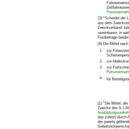
Fahrausweise
Zeitfahraus
Personennah
1
(3)
Scheidet der 
aus dem Zweckverb
Zweckverband, könn
vereinbaren, in we
Festbeträge beide
(4) Die Mittel nac
1.
zur Finanzie
Schienenpers
2.
zur Abdeckun
3.
zur Fortschr
Personennahv
4.
für Beteiligu
1
(1)
Die Mittel, d
Zwecke des § 1 Ab
Ausbildungsverkeh
das zuletzt durch
der jeweils gelte
Gebietskörpersch