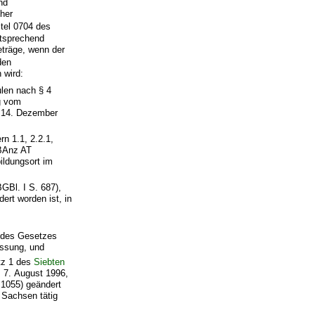
nd
her
tel 0704 des
ntsprechend
Beträge, wenn der
den
 wird:
len nach § 4
g vom
m 14. Dezember
n 1.1, 2.2.1,
(BAnz AT
ildungsort im
GBl. I S. 687),
ert worden ist, in
7 des Gesetzes
assung, und
atz 1 des
Siebten
m 7. August 1996,
 1055) geändert
t Sachsen tätig