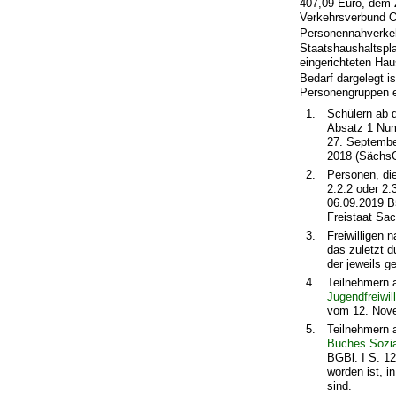
407,09 Euro, dem
Verkehrsverbund O
Personennahverkeh
Staatshaushaltspla
eingerichteten Hau
Bedarf dargelegt i
Personengruppen ei
1.
Schülern ab 
Absatz 1 Nu
27. Septembe
2018 (SächsGV
2.
Personen, die
2.2.2 oder 2
06.09.2019 B5
Freistaat Sac
3.
Freiwilligen 
das zuletzt d
der jeweils g
4.
Teilnehmern 
Jugendfreiwil
vom 12. Nove
5.
Teilnehmern a
Buches Sozi
BGBl. I S. 12
worden ist, i
sind.