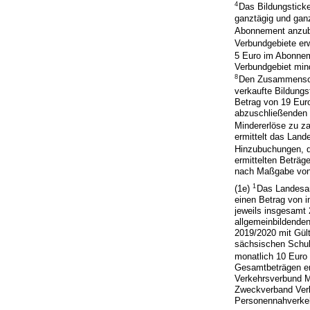
4
Das Bildungsticke
ganztägig und gan
Abonnement anzub
Verbundgebiete erw
5 Euro im Abonne
Verbundgebiet mind
8
Den Zusammenschl
verkaufte Bildungs
Betrag von 19 Eur
abzuschließenden V
Mindererlöse zu za
ermittelt das Land
Hinzubuchungen, 
ermittelten Beträg
nach Maßgabe von
1
(1e)
Das Landesam
einen Betrag von 
jeweils insgesamt 
allgemeinbildende
2019/2020 mit Gült
sächsischen Schul
monatlich 10 Euro 
Gesamtbeträgen er
Verkehrsverbund M
Zweckverband Verk
Personennahverkeh