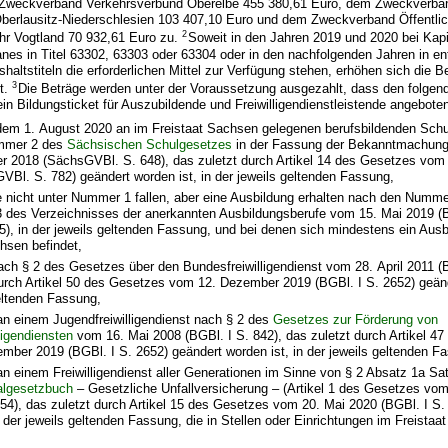
 Zweckverband Verkehrsverbund Oberelbe 455 380,61 Euro, dem Zweckverba
berlausitz-Niederschlesien 103 407,10 Euro und dem Zweckverband Öffentlic
2
r Vogtland 70 932,61 Euro zu.
Soweit in den Jahren 2019 und 2020 bei Kapi
nes in Titel 63302, 63303 oder 63304 oder in den nachfolgenden Jahren in e
shaltstiteln die erforderlichen Mittel zur Verfügung stehen, erhöhen sich die 
3
st.
Die Beträge werden unter der Voraussetzung ausgezahlt, dass den folgen
n Bildungsticket für Auszubildende und Freiwilligendienstleistende angeboten
dem 1. August 2020 an im Freistaat Sachsen gelegenen berufsbildenden Schu
mmer 2 des
Sächsischen Schulgesetzes
in der Fassung der Bekanntmachun
r 2018 (SächsGVBl. S. 648), das zuletzt durch Artikel 14 des Gesetzes vo
Bl. S. 782) geändert worden ist, in der jeweils geltenden Fassung,
 nicht unter Nummer 1 fallen, aber eine Ausbildung erhalten nach den Nummer
.3 des Verzeichnisses der anerkannten Ausbildungsberufe vom 15. Mai 2019 
), in der jeweils geltenden Fassung, und bei denen sich mindestens ein Ausb
hsen befindet,
nach § 2 des Gesetzes über den Bundesfreiwilligendienst vom 28. April 2011 (B
urch Artikel 50 des Gesetzes vom 12. Dezember 2019 (BGBl. I S. 2652) geänd
eltenden Fassung,
an einem Jugendfreiwilligendienst nach § 2 des
Gesetzes zur Förderung von
ligendiensten
vom 16. Mai 2008 (BGBl. I S. 842), das zuletzt durch Artikel 4
mber 2019 (BGBl. I S. 2652) geändert worden ist, in der jeweils geltenden F
n einem Freiwilligendienst aller Generationen im Sinne von § 2 Absatz 1a S
algesetzbuch
– Gesetzliche Unfallversicherung – (Artikel 1 des Gesetzes vo
54), das zuletzt durch Artikel 15 des Gesetzes vom 20. Mai 2020 (BGBl. I S.
n der jeweils geltenden Fassung, die in Stellen oder Einrichtungen im Freistaa