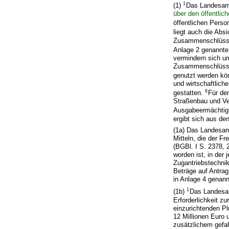
1
(1)
Das Landesamt
über den öffentli
öffentlichen Pers
liegt auch die Ab
Zusammenschlüsse 
Anlage 2 genannte
vermindern sich um
Zusammenschlüssen
genutzt werden k
und wirtschaftlic
6
gestatten.
Für de
Straßenbau und Ve
Ausgabeermächtigu
ergibt sich aus de
(1a) Das Landesam
Mitteln, die der 
(BGBl. I S. 2378, 
worden ist, in der 
Zugantriebstechnik
Beträge auf Antrag 
in Anlage 4 genann
1
(1b)
Das Landesam
Erforderlichkeit z
einzurichtenden P
12 Millionen Euro 
zusätzlichem gefah