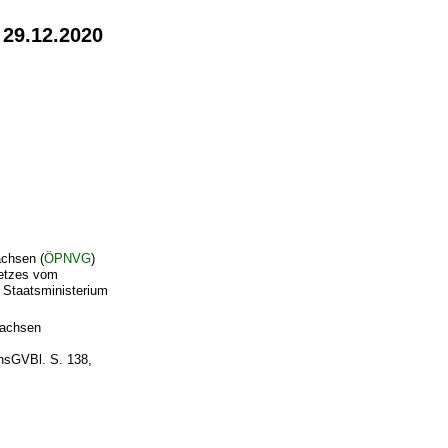
 29.12.2020
achsen (
ÖPNVG
)
setzes vom
 Staatsministerium
Sachsen
chsGVBl. S. 138,