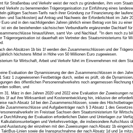
t für Straßenbau und Verkehr weist der noch zu gründenden, ihm vom Staats
 und Verkehr zu benennenden Trägerorganisation zur Einführung eines landeswe
eln gültigen Sachsen-Tarifs nach ihrer Gründung zur Finanzierung der laufe
ten- und Sachkosten) auf Antrag und Nachweis der Erforderlichkeit im Jahr 2
 Euro und in den nachfolgenden Jahren jährlich einen Betrag von bis zu einer 
 ist ein die bestehenden sächsischen Verbundtarife ergänzender Dachtarif für
3
usammenschlüsse hinausführen, samt Vor- und Nachlauf.
In dem noch zu bi
 Trägerorganisation ist dauerhaft ein Vertreter des Staatsministeriums für Wir
ed.
ach den Absätzen 1b bis 1f werden den Zusammenschlüssen und der Trägero
jährlich höchstens Mittel in Höhe von 50 Millionen Euro zugewiesen.
sterium für Wirtschaft, Arbeit und Verkehr führt im Einvernehmen mit dem St
 eine Evaluation der Dynamisierung der den Zusammenschlüssen in den Jahr
1 Satz 1 zugewiesenen Festbeträge durch, wobei es prüft, ob die Dynamisie
ungen des öffentlichen Personennahverkehrs noch angemessen Rechnung t
rden sollten, und
zum 31. März in den Jahren 2020 und 2022 eine Evaluation der Zuweisungen n
is 1f auf ihre Wirksamkeit und Kostenentwicklung hin, inklusive der erforderl
reise nach Absatz 1d bei den Zusammenschlüssen, sowie des Höchstbetrage
 die Zusammenschlüsse und Aufgabenträger nach § 3 Absatz 1 des Gesetzes
Personennahverkehr im Freistaat Sachsen dem Staatsministerium für Wirtscha
ur Durchführung der Evaluation erforderlichen Daten und Unterlagen zur Verfüg
Kalkulationsunterlagen und Verkehrsverträge, die insbesondere Aufschluss ü
 und Auslastung der einzelnen mit den Zuweisungen nach Absatz 1b eingerich
 TaktBus-Linien sowie die Inanspruchnahme der nach Absatz 1d und 1e mitzu