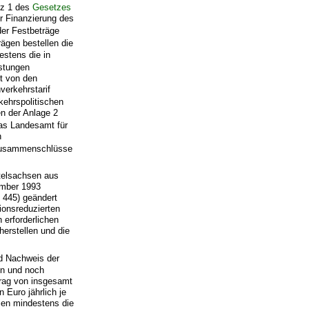
tz 1 des
Gesetzes
r Finanzierung des
er Festbeträge
rägen bestellen die
stens die in
istungen
ht von den
erkehrstarif
kehrspolitischen
n der Anlage 2
as Landesamt für
n
e Zusammenschlüsse
telsachsen aus
mber 1993
. 445) geändert
sionsreduzierten
 erforderlichen
herstellen und die
d Nachweis der
en und noch
trag von insgesamt
 Euro jährlich je
ien mindestens die