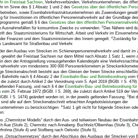
r im Freistaat Sachsen
, Verkehrsverbünden, Verkehrsunternehmen, die öffen
r im Sinne des § 1 Absatz 1 und 2 des
Gesetzes über den öffentlichen Per
betreiben, sowie Eisenbahninfrastrukturunternehmen als Zuwendungen gewä
gig für Investitionen im öffentlichen Personennahverkehr auf der Grundlage de
nsprogramms gemäß § 6 des
Gesetzes über den öffentlichen Personennahverke
3
n Ausnahmefällen für konsumtive Zwecke zu verwenden.
Das Nähere wird d
ift des Staatsministeriums für Wirtschaft, Arbeit und Verkehr im Einverneh
4
 der Finanzen und dem Staatsministerium des Innern geregelt.
Zuständig für 
as Landesamt für Straßenbau und Verkehr.
oder den Ausbau von Strecken im Schienenpersonennahverkehr und damit i
 gewährt der Freistaat Sachsen nur dann Mittel nach Absatz 1 Satz 1, wenn a
 in dem der Antragstellung vorausgehenden Kalenderjahr eine Verkehrsnachfr
ahverkehr von mindestens 300 000 Personenkilometern je Streckenkilomete
ige Streckenabschnitt besteht aus den Gleisen der freien Strecke einschließlic
 Bahnhöfe nach § 4 Absatz 2 der
Eisenbahn-Bau- und Betriebsordnung
vom 8
, die zuletzt durch Artikel 2 der Verordnung vom 5. April 2019 (BGBl. I S. 479
s geltenden Fassung, und nach § 4 der
Eisenbahn-Bau- und Betriebsordnung für
n
vom 25. Februar 1972 (BGBl. I S. 269), die zuletzt durch Artikel 519 der Ve
3
GBl. I S. 1474) geändert worden ist, in der jeweils geltenden Fassung.
Bei 
sind alle auf dem Streckenabschnitt erbrachten Angebotsleistungen der
4
unternehmen zu berücksichtigen.
Satz 1 gilt nicht für folgende Strecken ode
en:
es „Chemnitzer Modells“ durch den Aus- und teilweisen Neubau der Eisenbah
h Aue (Stufe 2), Chemnitz nach Annaberg- Buchholz/Olbernhau (Stufe 3), Ch
rohna (Stufe 4) und Stollberg nach Oelsnitz (Stufe 5),
es „Ostsachsennetzes“ durch den Abschluss des Ausbaus der Strecken von 