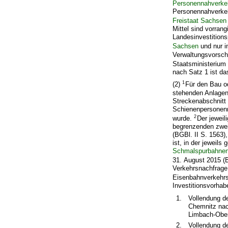
Personennahverkeh
Personennahverkeh
Freistaat Sachsen
Mittel sind vorran
Landesinvestitio
Sachsen
und nur i
Verwaltungsvorschr
Staatsministerium
nach Satz 1 ist d
1
(2)
Für den Bau 
stehenden Anlagen
Streckenabschnitt
Schienenpersonenn
2
wurde.
Der jeweil
begrenzenden zwei
(BGBl. II S. 1563)
ist, in der jeweil
Schmalspurbahne
31. August 2015 (B
Verkehrsnachfrage 
Eisenbahnverkehrs
Investitionsvorhab
1.
Vollendung d
Chemnitz nac
Limbach-Oberf
2.
Vollendung d