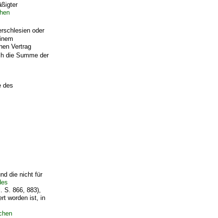
ßigter
chen
rschlesien oder
einem
hen Vertrag
ich die Summe der
e des
nd die nicht für
des
S. 866, 883),
t worden ist, in
ichen