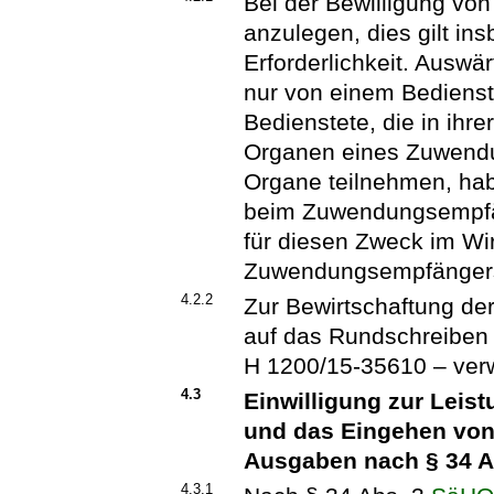
Bei der Bewilligung von
anzulegen, dies gilt ins
Erforderlichkeit. Auswär
nur von einem Bedien
Bedienstete, die in ihre
Organen eines Zuwendu
Organe teilnehmen, hab
beim Zuwendungsempfä
für diesen Zweck im Wi
Zuwendungsempfängers
4.2.2
Zur Bewirtschaftung de
auf das Rundschreiben
H 1200/15-35610 – ver
4.3
Einwilligung zur Leis
und das Eingehen von 
Ausgaben nach § 34 A
4.3.1