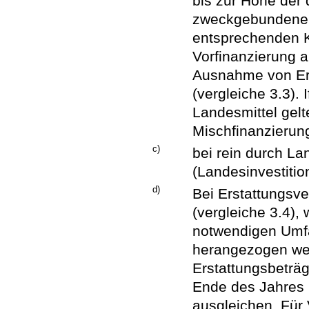
bis zur Höhe der
zweckgebundenen
entsprechenden K
Vorfinanzierung a
Ausnahme von Ers
(vergleiche 3.3).
Landesmittel gel
Mischfinanzierun
c)
bei rein durch La
(Landesinvestiti
d)
Bei Erstattungsv
(vergleiche 3.4),
notwendigen Umfa
herangezogen wer
Erstattungsbeträg
Ende des Jahres 
ausgleichen. Für 