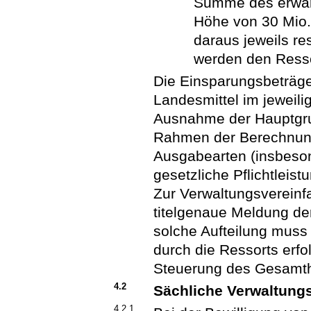
Summe des erwart
Höhe von 30 Mio.
daraus jeweils re
werden den Ressor
Die Einsparungsbeträg
Landesmittel im jeweil
Ausnahme der Hauptgru
Rahmen der Berechnun
Ausgabearten (insbeso
gesetzliche Pflichtleis
Zur Verwaltungsvereinf
titelgenaue Meldung der
solche Aufteilung muss 
durch die Ressorts erfo
Steuerung des Gesamtha
4.2
Sächliche Verwaltun
4.2.1