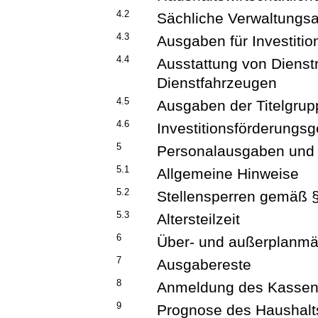
4.2
Sächliche Verwaltungs
4.3
Ausgaben für Investiti
4.4
Ausstattung von Diens
Dienstfahrzeugen
4.5
Ausgaben der Titelgrup
4.6
Investitionsförderungsg
5
Personalausgaben und 
5.1
Allgemeine Hinweise
5.2
Stellensperren gemäß 
5.3
Altersteilzeit
6
Über- und außerplanm
7
Ausgabereste
8
Anmeldung des Kassen
9
Prognose des Haushalt