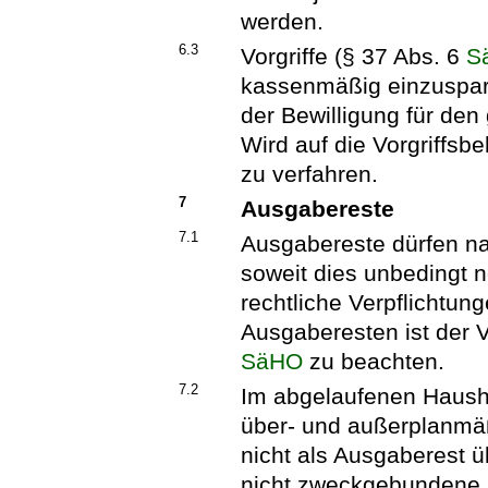
werden.
6.3
Vorgriffe (§ 37 Abs. 6
S
kassenmäßig einzuspare
der Bewilligung für de
Wird auf die Vorgriffsbe
zu verfahren.
7
Ausgabereste
7.1
Ausgabereste dürfen n
soweit dies unbedingt 
rechtliche Verpflichtung
Ausgaberesten ist der 
SäHO
zu beachten.
7.2
Im abgelaufenen Haush
über- und außerplanm
nicht als Ausgaberest ü
nicht zweckgebundene E