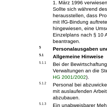
1. März 1996 verwiesen
Sollte sich während de
herausstellen, dass Pr
mit IfG-Bindung auftrete
hingewiesen, eine Umsc
Einzelplans nach § 10 
beantragen.
5
Personalausgaben und
5.1
Allgemeine Hinweise
5.1.1
Bei der Bewirtschaftun
Verwaltungen an die St
HG 2001/2002
).
5.1.2
Personal bei abzuwick
mit auslaufenden Arbeit
abzubauen.
5.1.3
Ein unabweisbarer Mehr