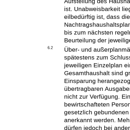
Aufstellung des Hausha
ist. Unabweisbarkeit li
eilbedürftig ist, dass d
Nachtragshaushaltsplan
bis zum nächsten regel
Beurteilung der jeweilig
6.2
Über- und außerplanmä
spätestens zum Schluss
jeweiligen Einzelplan 
Gesamthaushalt sind gr
Einsparung herangezog
übertragbaren Ausgaben
nicht zur Verfügung. 
bewirtschafteten Pers
gesetzlich gebundenen
anerkannt werden. Meh
dürfen jedoch bei ande