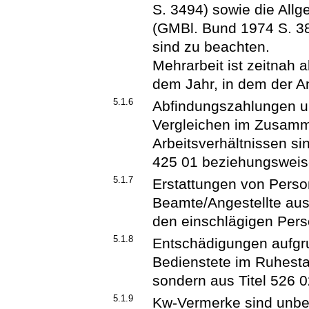
S. 3494) sowie die All
(GMBl. Bund 1974 S. 38
sind zu beachten.
Mehrarbeit ist zeitnah a
dem Jahr, in dem der A
5.1.6
Abfindungszahlungen u
Vergleichen im Zusamm
Arbeitsverhältnissen si
425 01 beziehungsweise
5.1.7
Erstattungen von Pers
Beamte/Angestellte aus
den einschlägigen Perso
5.1.8
Entschädigungen aufgru
Bedienstete im Ruhesta
sondern aus Titel 526 
5.1.9
Kw-Vermerke sind unbe