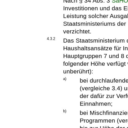
Nach § 34 Abs. 3
SäH
Investitionen und das 
Leistung solcher Ausga
Staatsministeriums der 
verzichtet.
4.3.2
Das Staatsministerium d
Haushaltsansätze für I
Hauptgruppen 7 und 8 d
folgender Höhe verfügt 
unberührt):
a)
bei durchlaufend
(vergleiche 3.4) 
der dafür zur V
Einnahmen;
b)
bei Mischfinanzi
Programmen (verg