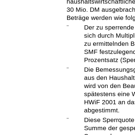
haushaltswirtschaftlich
30 Mio. DM ausgebracht
Beträge werden wie folg
–
Der zu sperrende 
sich durch Multip
zu ermittelnden 
SMF festzulegende
Prozentsatz (Sper
–
Die Bemessungsg
aus den Haushalt
wird von den Beau
spätestens eine
HWiF 2001 an da
abgestimmt.
–
Diese Sperrquote 
Summe der gesper