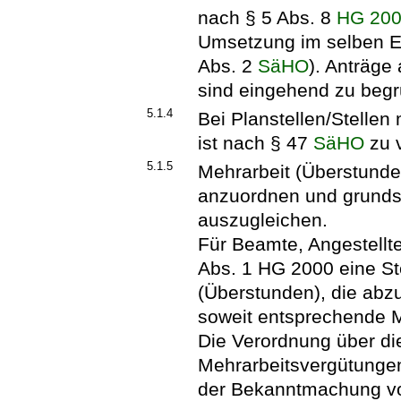
nach § 5 Abs. 8
HG 200
Umsetzung im selben E
Abs. 2
SäHO
). Anträge
sind eingehend zu beg
5.1.4
Bei Planstellen/Stelle
ist nach § 47
SäHO
zu v
5.1.5
Mehrarbeit (Überstunde
anzuordnen und grundsä
auszugleichen.
Für Beamte, Angestellt
Abs. 1 HG 2000 eine St
(Überstunden), die abzu
soweit entsprechende M
Die Verordnung über d
Mehrarbeitsvergütungen
der Bekanntmachung vo