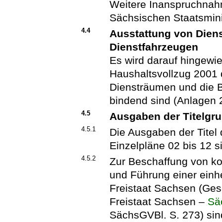
Weitere Inanspruchnahm
Sächsischen Staatsmini
4.4
Ausstattung von Dien
Dienstfahrzeugen
Es wird darauf hingewi
Haushaltsvollzug 2001 d
Diensträumen und die 
bindend sind (Anlagen 
4.5
Ausgaben der Titelgr
4.5.1
Die Ausgaben der Titel 
Einzelpläne 02 bis 12 s
4.5.2
Zur Beschaffung von ko
und Führung einer einh
Freistaat Sachsen (Ges
Freistaat Sachsen –
Sä
SächsGVBl. S. 273) sin