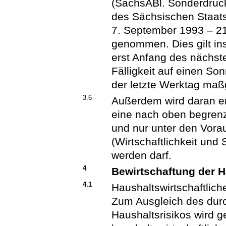
(SächsABl. Sonderdruc
des Sächsischen Staat
7. September 1993 – 2
genommen. Dies gilt in
erst Anfang des nächsten
Fälligkeit auf einen So
der letzte Werktag maß
3.6
Außerdem wird daran er
eine nach oben begrenz
und nur unter den Vor
(Wirtschaftlichkeit un
werden darf.
4
Bewirtschaftung der H
4.1
Haushaltswirtschaftlic
Zum Ausgleich des durc
Haushaltsrisikos wird