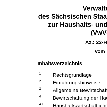
Verwalt
des Sächsischen Staa
zur Haushalts- un
(VwV
Az.: 22-
Vom 
Inhaltsverzeichnis
1
Rechtsgrundlage
2
Einführungshinweise
3
Allgemeine Bewirtscha
4
Bewirtschaftung der Hau
4.1
Haushaltswirtschaftlic