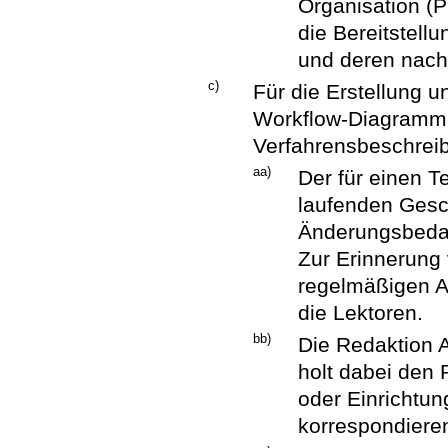
Organisation (P
die Bereitstell
und deren nach
c)
Für die Erstellung u
Workflow-Diagramm „
Verfahrensbeschreib
aa)
Der für einen T
laufenden Gesch
Änderungsbedar
Zur Erinnerung
regelmäßigen A
die Lektoren.
bb)
Die Redaktion A
holt dabei den 
oder Einrichtung
korrespondiere