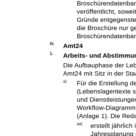
Broschürendatenban
veröffentlicht, sowe
Gründe entgegenstehe
die Broschüre nur g
Broschürendatenban
IV.
Amt24
1.
Arbeits- und Abstimmun
Die Aufbauphase der Leb
Amt24 mit Sitz in der S
a)
Für die Erstellung d
(Lebenslagentexte 
und Dienstleistunge
Workflow-Diagramm 
(Anlage 1). Die Red
aa)
erstellt jährlic
Jahresplanung 