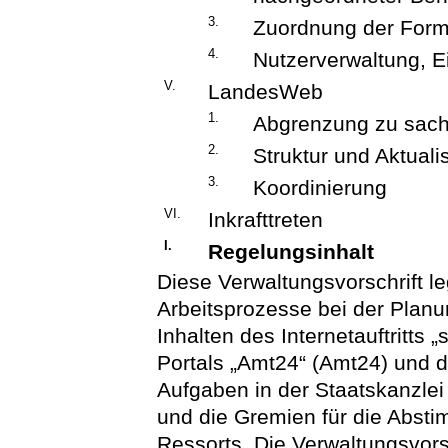
3.
Zuordnung der Form
4.
Nutzerverwaltung, 
V.
LandesWeb
1.
Abgrenzung zu sac
2.
Struktur und Aktuali
3.
Koordinierung
VI.
Inkrafttreten
I.
Regelungsinhalt
Diese Verwaltungsvorschrift le
Arbeitsprozesse bei der Planu
Inhalten des Internetauftritts
Portals „Amt24“ (Amt24) und 
Aufgaben in der Staatskanzlei
und die Gremien für die Absti
Ressorts. Die Verwaltungsvorsc