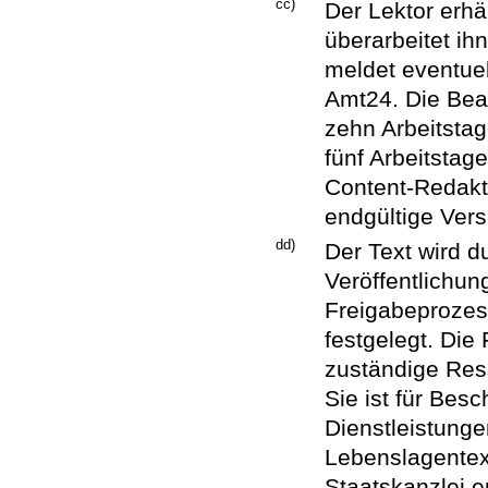
cc)
Der Lektor erhä
überarbeitet ih
meldet eventue
Amt24. Die Bear
zehn Arbeitstag
fünf Arbeitstage
Content-Redakte
endgültige Vers
dd)
Der Text wird d
Veröffentlichun
Freigabeprozes
festgelegt. Die
zuständige Ress
Sie ist für Bes
Dienstleistunge
Lebenslagentex
Staatskanzlei e