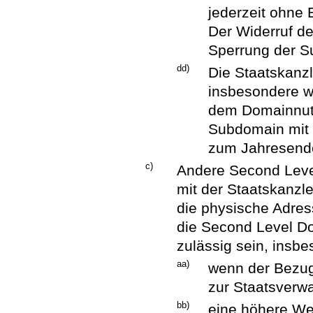
jederzeit ohne E
Der Widerruf der
Sperrung der S
dd)
Die Staatskanzl
insbesondere w
dem Domainnutz
Subdomain mit e
zum Jahresende
c)
Andere Second Lev
mit der Staatskanzle
die physische Adress
die Second Level D
zulässig sein, insb
aa)
wenn der Bezug 
zur Staatsverwa
bb)
eine höhere We