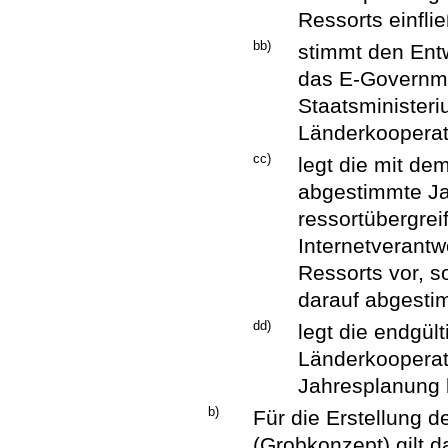
Ressorts einfli
bb)
stimmt den Entw
das E-Governme
Staatsministeri
Länderkooperat
cc)
legt die mit de
abgestimmte Ja
ressortübergrei
Internetverantw
Ressorts vor, so
darauf abgesti
dd)
legt die endgül
Länderkooperati
Jahresplanung 
b)
Für die Erstellung d
(Grobkonzept) gilt 