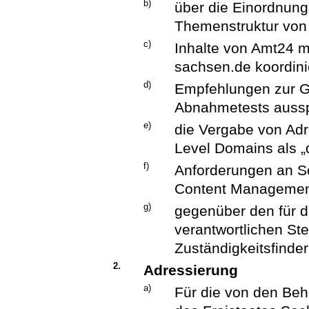
b)
über die Einordnung 
Themenstruktur von
c)
Inhalte von Amt24 m
sachsen.de koordinie
d)
Empfehlungen zur Ge
Abnahmetests aussp
e)
die Vergabe von Adr
Level Domains als „d
f)
Anforderungen an So
Content Management
g)
gegenüber den für d
verantwortlichen St
Zuständigkeitsfinder 
2.
Adressierung
a)
Für die von den Beh