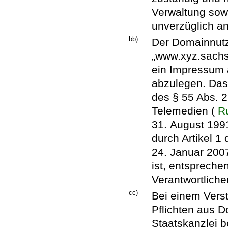
Verwaltung so
unverzüglich a
bb)
Der Domainnutze
„www.xyz.sachs
ein Impressum a
abzulegen. Da
des § 55 Abs. 2
Telemedien (
R
31. August 1991
durch Artikel 1
24. Januar 200
ist, entspreche
Verantwortlich
cc)
Bei einem Vers
Pflichten aus D
Staatskanzlei b