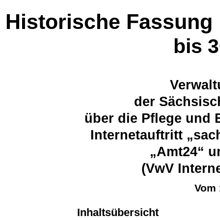
Historische Fassung
bis 
Verwalt
der Sächsisc
über die Pflege und B
Internetauftritt „sa
„Amt24“ u
(VwV Intern
Vom 
Inhaltsübersicht