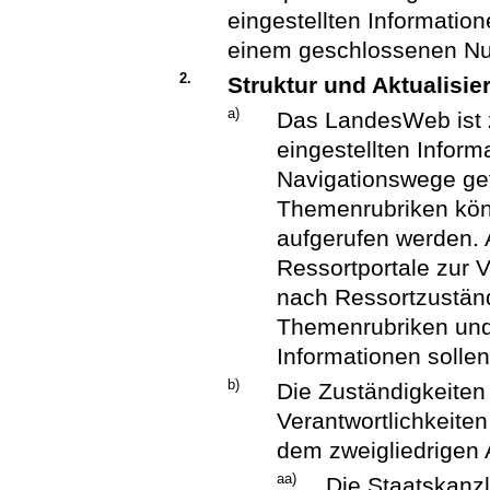
eingestellten Informati
einem geschlossenen Nutz
2.
Struktur und Aktualisie
a)
Das LandesWeb ist z
eingestellten Infor
Navigationswege ge
Themenrubriken könn
aufgerufen werden. 
Ressortportale zur 
nach Ressortzuständi
Themenrubriken und 
Informationen solle
b)
Die Zuständigkeiten
Verantwortlichkeiten 
dem zweigliedrigen
aa)
Die Staatskanzl