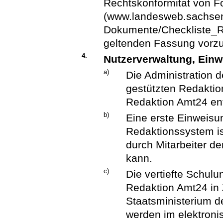
Rechtskonformität von F
(www.landesweb.sachsen
Dokumente/Checkliste_Re
geltenden Fassung vor
4.
Nutzerverwaltung, Ein
a)
Die Administration 
gestützten Redaktio
Redaktion Amt24 en
b)
Eine erste Einweisu
Redaktionssystem is
durch Mitarbeiter d
kann.
c)
Die vertiefte Schulu
Redaktion Amt24 in
Staatsministerium de
werden im elektron