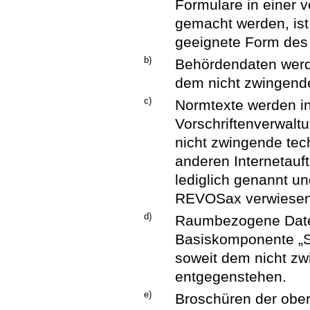
Formulare in einer 
gemacht werden, ist
geeignete Form des
b)
Behördendaten wer
dem nicht zwingend
c)
Normtexte werden i
Vorschriftenverwaltu
nicht zwingende tec
anderen Internetauft
lediglich genannt u
REVOSax verwiesen
d)
Raumbezogene Date
Basiskomponente „Sa
soweit dem nicht z
entgegenstehen.
e)
Broschüren der obe