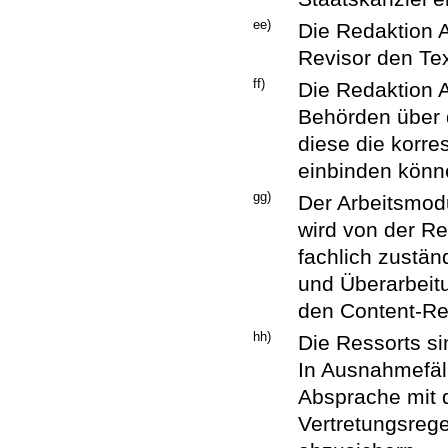
ee)
Die Redaktion Am
Revisor den Tex
ff)
Die Redaktion A
Behörden über d
diese die korr
einbinden könn
gg)
Der Arbeitsmod
wird von der R
fachlich zustän
und Überarbeit
den Content-Red
hh)
Die Ressorts si
In Ausnahmefäll
Absprache mit 
Vertretungsrege