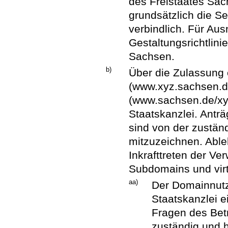
des Freistaates Sach
grundsätzlich die S
verbindlich. Für Au
Gestaltungsrichtlini
Sachsen.
b)
Über die Zulassung
(www.xyz.sachsen.de
(www.sachsen.de/xy
Staatskanzlei. Antr
sind von der zustän
mitzuzeichnen. Abl
Inkrafttreten der Ve
Subdomains und virt
aa)
Der Domainnutz
Staatskanzlei ei
Fragen des Bet
zuständig und h