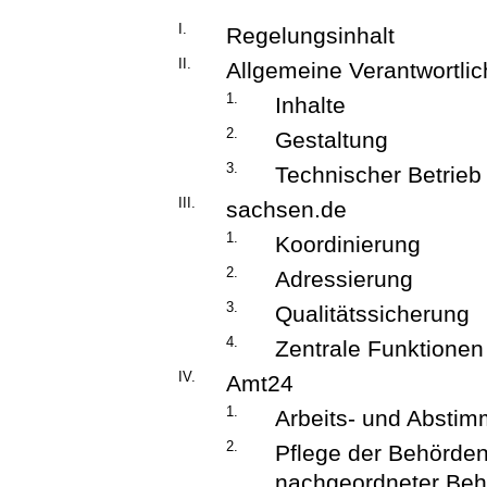
I.
Regelungsinhalt
II.
Allgemeine Verantwortlic
1.
Inhalte
2.
Gestaltung
3.
Technischer Betrieb
III.
sachsen.de
1.
Koordinierung
2.
Adressierung
3.
Qualitätssicherung
4.
Zentrale Funktionen
IV.
Amt24
1.
Arbeits- und Abstim
2.
Pflege der Behörde
nachgeordneter Be