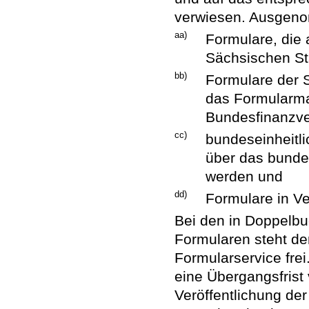
verwiesen. Ausgen
aa)
Formulare, die 
Sächsischen St
bb)
Formulare der S
das Formularm
Bundesfinanzver
cc)
bundeseinheitli
über das bundes
werden und
dd)
Formulare in V
Bei den in Doppelbu
Formularen steht de
Formularservice frei
eine Übergangsfris
Veröffentlichung der