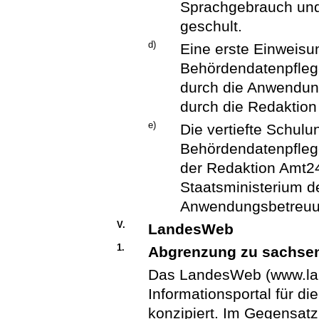
Sprachgebrauch und 
geschult.
d)
Eine erste Einweisun
Behördendatenpflege
durch die Anwendun
durch die Redaktion 
e)
Die vertiefte Schulun
Behördendatenpflege
der Redaktion Amt2
Staatsministerium d
Anwendungsbetreuun
V.
LandesWeb
1.
Abgrenzung zu sachse
Das LandesWeb (www.lan
Informationsportal für d
konzipiert. Im Gegensat