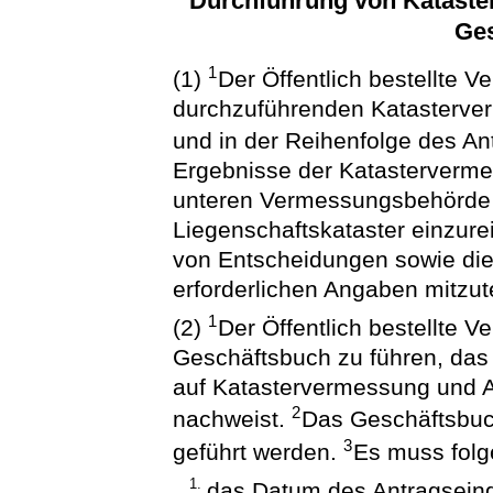
Durchführung von Katast
Ge
1
(1)
Der Öffentlich bestellte V
durchzuführenden Katasterv
und in der Reihenfolge des A
Ergebnisse der Katasterverm
unteren Vermessungsbehörde
Liegenschaftskataster einzure
von Entscheidungen sowie die
erforderlichen Angaben mitzute
1
(2)
Der Öffentlich bestellte 
Geschäftsbuch zu führen, da
auf Katastervermessung und A
2
nachweist.
Das Geschäftsbuch
3
geführt werden.
Es muss folg
1.
das Datum des Antragsein