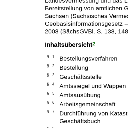
Landesvermessung und das Li
Bereitstellung von amtlichen 
Sachsen (Sächsisches Verme
Geobasisinformationsgesetz 
2008 (SächsGVBl. S. 138, 148)
2
Inhaltsübersicht
§ 1
Bestellungsverfahren
§ 2
Bestellung
§ 3
Geschäftsstelle
§ 4
Amtssiegel und Wappen
§ 5
Amtsausübung
§ 6
Arbeitsgemeinschaft
§ 7
Durchführung von Katas
Geschäftsbuch