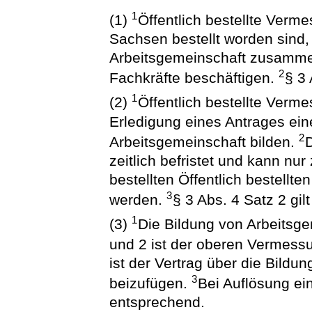
1
(1)
Öffentlich bestellte Verme
Sachsen bestellt worden sind, 
Arbeitsgemeinschaft zusamm
2
Fachkräfte beschäftigen.
§ 3 
1
(2)
Öffentlich bestellte Verm
Erledigung eines Antrages ei
2
Arbeitsgemeinschaft bilden.
D
zeitlich befristet und kann nu
bestellten Öffentlich bestell
3
werden.
§ 3 Abs. 4 Satz 2 gil
1
(3)
Die Bildung von Arbeitsg
und 2 ist der oberen Vermes
ist der Vertrag über die Bildu
3
beizufügen.
Bei Auflösung ein
entsprechend.