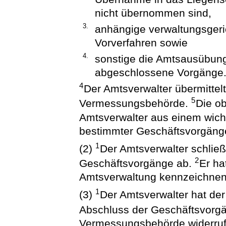
nicht übernommen sind,
3.
anhängige verwaltungsgeric
Vorverfahren sowie
4.
sonstige die Amtsausübung
abgeschlossene Vorgänge
4
Der Amtsverwalter übermittelt
5
Vermessungsbehörde.
Die o
Amtsverwalter aus einem wich
bestimmter Geschäftsvorgäng
1
(2)
Der Amtsverwalter schließ
2
Geschäftsvorgänge ab.
Er ha
Amtsverwaltung kennzeichnen
1
(3)
Der Amtsverwalter hat d
Abschluss der Geschäftsvorg
Vermessungsbehörde widerruft