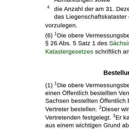
4.
die Anzahl der am 31. Dez
das Liegenschaftskataster 
vorzulegen.
1
(6)
Die obere Vermessungsb
§ 26 Abs. 5 Satz 1 des
Sächsi
Katastergesetzes
schriftlich a
Bestellu
1
(1)
Die obere Vermessungsbehö
einen Öffentlich bestellten V
Sachsen bestellten Öffentlich
2
Vertreter bestellen.
Dieser wi
3
Vertretenden festgelegt.
Er k
aus einem wichtigen Grund ab