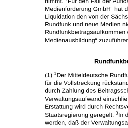
nimmt.
Für den Fall der Aufl
Medienförderung GmbH“ hat 
Liquidation den von der Sächs
Rundfunk und neue Medien nic
Rundfunkbeitragsaufkommen de
Medienausbildung“ zuzuführe
Rundfunkbe
1
(1)
Der Mitteldeutsche Rundfu
für die Vollstreckung rückstän
durch Zahlung des Beitragssc
Verwaltungsaufwand einschlie
Erstattung wird durch Rechts
3
Staatsregierung geregelt.
In 
werden, daß der Verwaltungsa