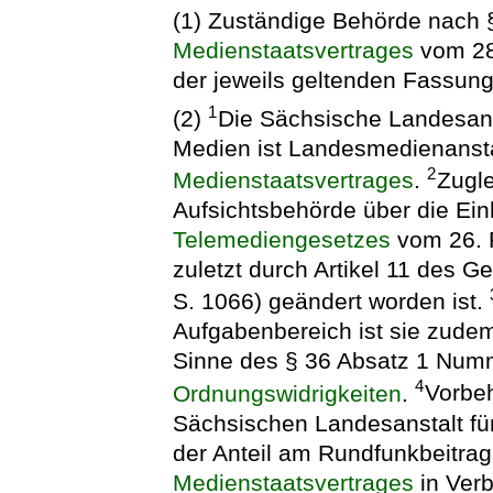
(1) Zuständige Behörde nach 
Medienstaatsvertrages
vom 28.
der jeweils geltenden Fassung,
1
(2)
Die Sächsische Landesans
Medien ist Landesmedienansta
2
Medienstaatsvertrages
.
Zugle
Aufsichtsbehörde über die Ei
Telemediengesetzes
vom 26. F
zuletzt durch Artikel 11 des G
S. 1066) geändert worden ist.
Aufgabenbereich ist sie zude
Sinne des § 36 Absatz 1 Num
4
Ordnungswidrigkeiten
.
Vorbeh
Sächsischen Landesanstalt fü
der Anteil am Rundfunkbeitr
Medienstaatsvertrages
in Verb