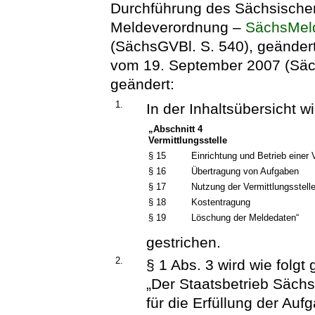
Durchführung des Sächsische
Meldeverordnung –
SächsMe
(SächsGVBl. S. 540), geänder
vom 19. September 2007 (Sächs
geändert:
1.
In der Inhaltsübersicht w
„Abschnitt 4
Vermittlungsstelle
§ 15
Einrichtung und Betrieb einer 
§ 16
Übertragung von Aufgaben
§ 17
Nutzung der Vermittlungsstell
§ 18
Kostentragung
§ 19
Löschung der Meldedaten“
gestrichen.
2.
§ 1 Abs. 3 wird wie folgt 
„Der Staatsbetrieb Sächs
für die Erfüllung der Auf