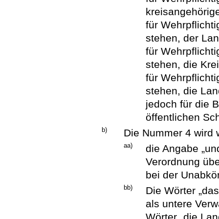
kreisangehörig
für Wehrpflicht
stehen, der Lan
für Wehrpflichti
stehen, die Krei
für Wehrpflicht
stehen, die Lan
jedoch für die 
öffentlichen Sc
b)
Die Nummer 4 wird w
aa)
die Angabe „und
Verordnung übe
bei der Unabköm
bb)
Die Wörter „das
als untere Ver
Wörter „die Lan