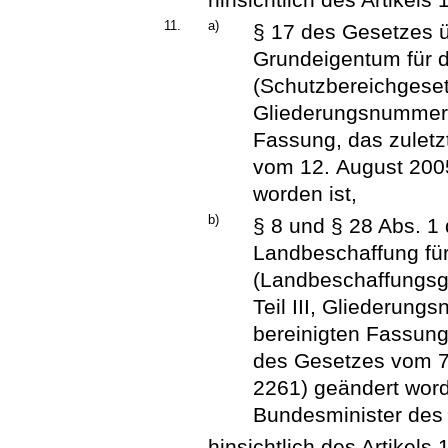
11.
a)
§ 17 des Gesetzes 
Grundeigentum für di
(Schutzbereichgesetz
Gliederungsnummer 5
Fassung, das zuletz
vom 12. August 2005
worden ist,
b)
§ 8 und § 28 Abs. 1
Landbeschaffung für
(Landbeschaffungsge
Teil III, Gliederung
bereinigten Fassung,
des Gesetzes vom 7
2261) geändert wor
Bundesminister des 
hinsichtlich des Artikels 