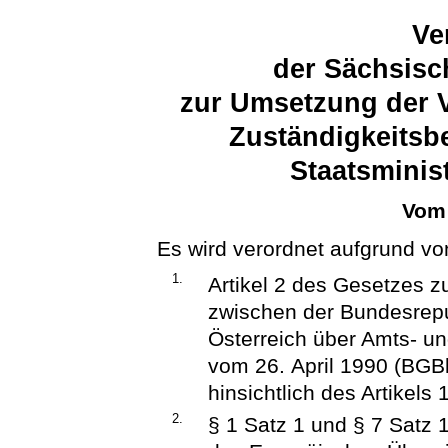
Ve
der Sächsisc
zur Umsetzung der 
Zuständigkeitsb
Staatsminis
Vom 
Es wird verordnet aufgrund vo
1.
Artikel 2 des Gesetzes 
zwischen der Bundesrepu
Österreich über Amts- u
vom 26. April 1990 (BGBl.
hinsichtlich des Artikels 1
2.
§ 1 Satz 1 und § 7 Satz