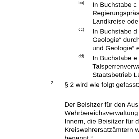
bb)
In Buchstabe c
Regierungspräsi
Landkreise oder
cc)
In Buchstabe d
Geologie“ durch
und Geologie“ e
dd)
In Buchstabe e 
Talsperrenverw
Staatsbetrieb L
2.
§ 2 wird wie folgt gefasst
Der Beisitzer für den Au
Wehrbereichsverwaltung 
Innern, die Beisitzer für
Kreiswehrersatzämtern 
benannt.“