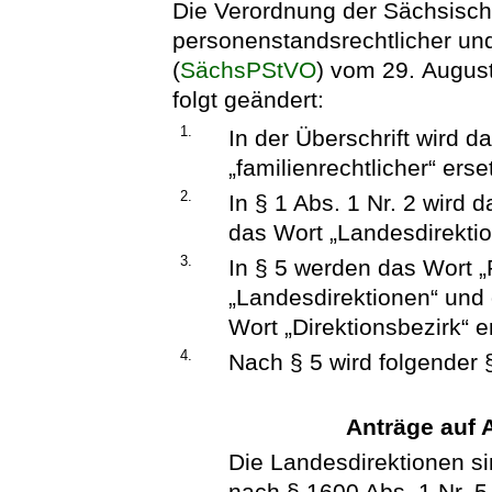
Die Verordnung der Sächsisch
personenstandsrechtlicher und
(
SächsPStVO
) vom 29. Augus
folgt geändert:
1.
In der Überschrift wird d
„familienrechtlicher“ erset
2.
In § 1 Abs. 1 Nr. 2 wird
das Wort „Landesdirektio
3.
In § 5 werden das Wort 
„Landesdirektionen“ und
Wort „Direktionsbezirk“ e
4.
Nach § 5 wird folgender 
Anträge auf 
Die Landesdirektionen s
nach § 1600 Abs. 1 Nr. 5