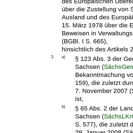
des Europäischen Über
über die Zustellung von 
Ausland und des Europ
15. März 1978 über die 
Beweisen in Verwaltungs
(BGBl. I S. 665),
hinsichtlich des Artikels 2
3.
a)
§ 123 Abs. 3 der Ge
Sachsen (
SächsGe
Bekanntmachung vom
159), die zuletzt du
7. November 2007 (
ist,
b)
§ 65 Abs. 2 der Land
Sachsen (
SächsLKr
S. 577), die zuletzt
29. Januar 2008 (Sä