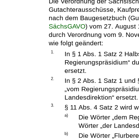
Die Verordnung der Sächsisch
Gutachterausschüsse, Kaufpr
nach dem Baugesetzbuch (Gu
SächsGAVO
) vom 27. August 
durch Verordnung vom 9. Nov
wie folgt geändert:
1.
In § 1 Abs. 1 Satz 2 Hal
Regierungspräsidium“ dur
ersetzt.
2.
In § 2 Abs. 1 Satz 1 und 
„vom Regierungspräsidiu
Landesdirektion“ ersetzt.
3.
§ 11 Abs. 4 Satz 2 wird w
a)
Die Wörter „dem Re
Wörter „der Landesdi
b)
Die Wörter „Flurber