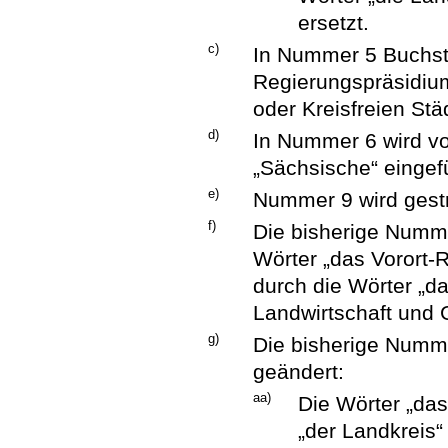
ersetzt.
c)
In Nummer 5 Buchst.
Regierungspräsidium
oder Kreisfreien Städ
d)
In Nummer 6 wird v
„Sächsische“ eingef
e)
Nummer 9 wird gest
f)
Die bisherige Numm
Wörter „das Vorort
durch die Wörter „d
Landwirtschaft und G
g)
Die bisherige Numme
geändert:
aa)
Die Wörter „da
„der Landkreis“ 