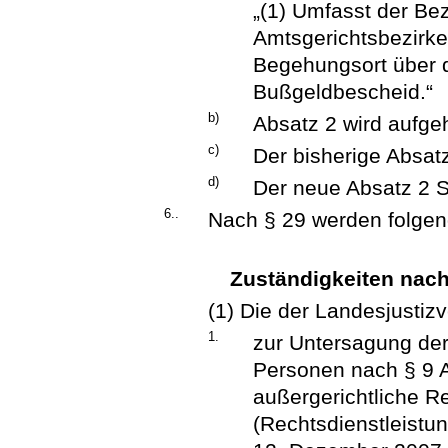
„(1) Umfasst der Be
Amtsgerichtsbezirke
Begehungsort über 
Bußgeldbescheid.“
b)
Absatz 2 wird aufge
c)
Der bisherige Absatz
d)
Der neue Absatz 2 S
6..
Nach § 29 werden folgen
Zuständigkeiten nac
(1) Die der Landesjusti
1.
zur Untersagung der 
Personen nach § 9 
außergerichtliche R
(Rechtsdienstleist