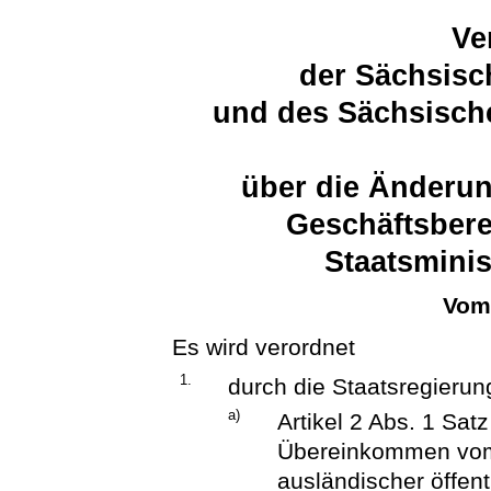
Ve
der Sächsisc
und des Sächsische
über die Änderu
Geschäftsbere
Staatsminis
Vom 
Es wird verordnet
1.
durch die Staatsregierun
a)
Artikel 2 Abs. 1 Sa
Übereinkommen vom 
ausländischer öffent