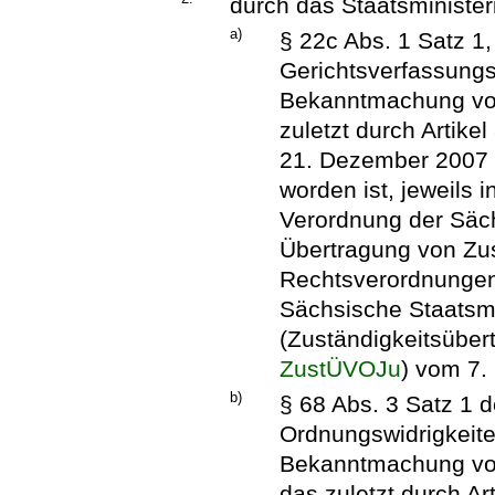
durch das Staatsminister
a)
§ 22c Abs. 1 Satz 1,
Gerichtsverfassung
Bekanntmachung vom
zuletzt durch Artik
21. Dezember 2007 (
worden ist, jeweils 
Verordnung der Säch
Übertragung von Zu
Rechtsverordnungen
Sächsische Staatsmi
(Zuständigkeitsüber
ZustÜVOJu
) vom 7.
b)
§ 68 Abs. 3 Satz 1 
Ordnungswidrigkeite
Bekanntmachung vom
das zuletzt durch A