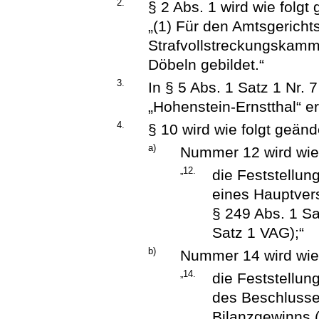
2.
§ 2 Abs. 1 wird wie folgt 
„(1) Für den Amtsgericht
Strafvollstreckungskamm
Döbeln gebildet.“
3.
In § 5 Abs. 1 Satz 1 Nr.
„Hohenstein-Ernstthal“ er
4.
§ 10 wird wie folgt geänd
a)
Nummer 12 wird wie 
„12.
die Feststellun
eines Hauptver
§ 249 Abs. 1 Sa
Satz 1 VAG);“
b)
Nummer 14 wird wie 
„14.
die Feststellun
des Beschlusse
Bilanzgewinns (