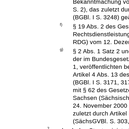
Bekanntmachung vo
S. 2), das zuletzt 
(BGBl. I S. 3248) ge
f)
§ 19 Abs. 2 des Ges
Rechtsdienstleistun
RDG) vom 12. Dezem
g)
§ 2 Abs. 1 Satz 2 un
der im Bundesgesetz
1, veröffentlichten 
Artikel 4 Abs. 13 
(BGBl. I S. 3171, 31
mit § 62 des Gesetze
Sachsen (Sächsisch
24. November 2000 
zuletzt durch Artike
(SächsGVBl. S. 303,
2.