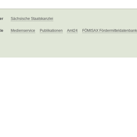
er
Sächsische Staatskanzlei
le
Medienservice
Publikationen
Amt24
FÖMISAX Fördermitteldatenbank