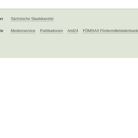
er
Sächsische Staatskanzlei
le
Medienservice
Publikationen
Amt24
FÖMISAX Fördermitteldatenbank